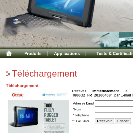
Produits
Applications
Tests & Certificat
Téléchargement
Téléchargement
Recevez
immédiatement
le d
T800G2_FR_20200408"
, par E-mail !
Adresse Email
*Nom
*Téléphone
* : Facultatif