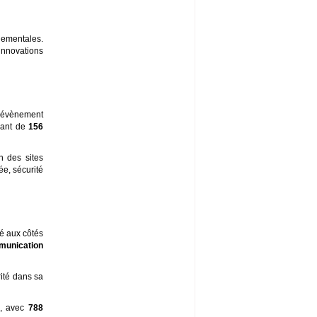
rnementales.
innovations
 L’évènement
ant de
156
n des sites
ée, sécurité
té aux côtés
munication
rité dans sa
e, avec
788