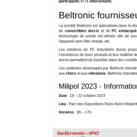
participants
et
71 intervenants
.
Beltronic fournisse
La société Beltronic est spécialisée dans la di
de
convertibles
durcis
et de
PC embarqués
technologie de pointe est utilisée afin de vo
l'appareil sans être chargé, etc.
Les solutions de PC Industriels durcis prop
l’excellence de leurs produits et leur maîtrise
durcis permettent de travailler dans des conditio
Les systèmes développés par Beltronic Industri
aux
chocs
et aux
vibrations
. Beltronic Industr
Milipol 2023 - Informati
Date
: 19 – 22 octobre 2023
Lieu
: Parc des Expositions Paris-Nord Villepin
Horaires
: 9h – 17h