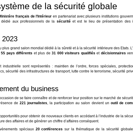
système de la sécurité globale
inistère français de l’Intérieur
en partenariat avec plusieurs institutions gouve
t dédié aux professionnels de la
sécurité
et est le lieu de présentation des 
l 2023
 au plus grand salon mondial dédié à la sûreté et à la sécurité intérieure des Etats.
e
55 pays différents
et plus de
31 000 visiteurs
qualifiés
et
décisionnaires
ven
industrielle sont représentés : maintien de l’ordre, forces spéciales, protectio
cs, sécurité des infrastructures de transport, lutte contre le terrorisme, sécurité priv
pement du business
casion de se faire connaître et de renforcer leur position sur le marché de sécuri
présence de
221 journalistes
, la participation au salon devient un
outil de com
portunités pour obtenir de nouveaux clients en accédant à l’industrie de la sécu
re des affaires et de générer un chiffre d’affaires conséquent.
vènements spéciaux
20 conférences
sur la thématique de la sécurité global