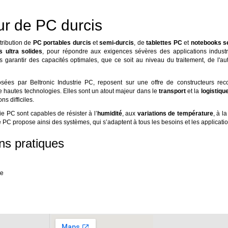
ur de PC durcis
stribution de
PC portables durcis
et
semi-durcis
, de
tablettes PC
et
notebooks s
 ultra solides
, pour répondre aux exigences sévères des applications industr
us garantir des capacités optimales, que ce soit au niveau du traitement, de l'a
osées par Beltronic Industrie PC, reposent sur une offre de constructeurs re
 de hautes technologies. Elles sont un atout majeur dans le
transport
et la
logistiqu
ns difficiles.
e PC sont capables de résister à l’
humidité
, aux
variations de température
, à l
ie PC propose ainsi des systèmes, qui s’adaptent à tous les besoins et les applicati
ons pratiques
te