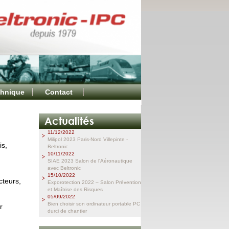
chnique
Contact
11/12/2022
Milipol 2023 Paris-Nord Villepinte -
is,
Beltronic
10/11/2022
SIAE 2023 Salon de l'Aéronautique
avec Beltronic
15/10/2022
cteurs,
Exporotection 2022 – Salon Prévention
et Maîtrise des Risques
05/09/2022
Bien choisir son ordinateur portable PC
r
durci de chantier