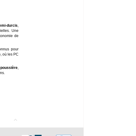
emi-durcis
,
ielles. Une
utonomie de
connus pour
e
, où les PC
a
poussière
,
ons.